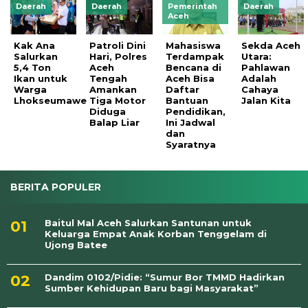
Daerah
Daerah
Pemerintah
Daerah
Aceh
Kak Ana
Patroli Dini
Mahasiswa
Sekda Aceh
Salurkan
Hari, Polres
Terdampak
Utara:
5,4 Ton
Aceh
Bencana di
Pahlawan
Ikan untuk
Tengah
Aceh Bisa
Adalah
Warga
Amankan
Daftar
Cahaya
Lhokseumawe
Tiga Motor
Bantuan
Jalan Kita
Diduga
Pendidikan,
Balap Liar
Ini Jadwal
dan
Syaratnya
BERITA POPULER
Baitul Mal Aceh Salurkan Santunan untuk
Keluarga Empat Anak Korban Tenggelam di
Ujong Batee
Dandim 0102/Pidie: “Sumur Bor TMMD Hadirkan
Sumber Kehidupan Baru bagi Masyarakat”