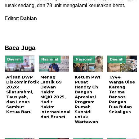
rusak sedang, dan 78 unit mengalami kerusakan berat.
Editor:
Dahlan
Baca Juga
Daerah
Nasional
Nasional
Daerah
Arisan DWP
Menag
Ketum PWI
1.744
Diskominfotik
Lantik 89
Pusat
Warga Ulee
2026:
Dewan
Hendry Ch
Kareng
Silaturahmi,
Hakim
Bangun
Terima
Tausiyah,
MQKI 2025,
Apresiasi
Bansos
dan Lepas
Hadir
Program
Pangan
Sambut
Hakim
Rumah
Dua Bulan
Ketua Baru
Internasional
Subsidi
Sekaligus
dari Brunei
untuk
Wartawan