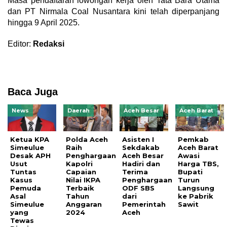
Masa pendaftaran lowongan kerja oleh Tata Bara Utama
dan PT Nirmala Coal Nusantara kini telah diperpanjang
hingga 9 April 2025.
Editor:
Redaksi
Baca Juga
News
Daerah
Aceh Besar
Aceh Barat
Ketua KPA
Polda Aceh
Asisten I
Pemkab
Simeulue
Raih
Sekdakab
Aceh Barat
Desak APH
Penghargaan
Aceh Besar
Awasi
Usut
Kapolri
Hadiri dan
Harga TBS,
Tuntas
Capaian
Terima
Bupati
Kasus
Nilai IKPA
Penghargaan
Turun
Pemuda
Terbaik
ODF SBS
Langsung
Asal
Tahun
dari
ke Pabrik
Simeulue
Anggaran
Pemerintah
Sawit
yang
2024
Aceh
Tewas