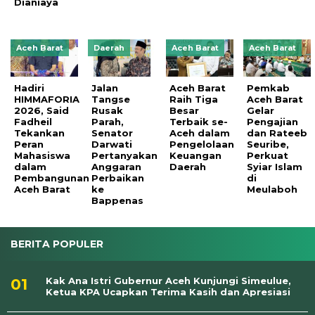
Dianiaya
Aceh Barat
Daerah
Aceh Barat
Aceh Barat
Hadiri
Jalan
Aceh Barat
Pemkab
HIMMAFORIA
Tangse
Raih Tiga
Aceh Barat
2026, Said
Rusak
Besar
Gelar
Fadheil
Parah,
Terbaik se-
Pengajian
Tekankan
Senator
Aceh dalam
dan Rateeb
Peran
Darwati
Pengelolaan
Seuribe,
Mahasiswa
Pertanyakan
Keuangan
Perkuat
dalam
Anggaran
Daerah
Syiar Islam
Pembangunan
Perbaikan
di
Aceh Barat
ke
Meulaboh
Bappenas
BERITA POPULER
Kak Ana Istri Gubernur Aceh Kunjungi Simeulue,
Ketua KPA Ucapkan Terima Kasih dan Apresiasi