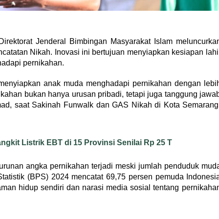
irektorat Jenderal Bimbingan Masyarakat Islam meluncurka
atatan Nikah. Inovasi ini bertujuan menyiapkan kesiapan lahi
adapi pernikahan.
 menyiapkan anak muda menghadapi pernikahan dengan lebi
ahan bukan hanya urusan pribadi, tetapi juga tanggung jawa
khmad, saat Sakinah Funwalk dan GAS Nikah di Kota Semarang
it Listrik EBT di 15 Provinsi Senilai Rp 25 T
unan angka pernikahan terjadi meski jumlah penduduk mud
Statistik (BPS) 2024 mencatat 69,75 persen pemuda Indonesi
man hidup sendiri dan narasi media sosial tentang pernikaha