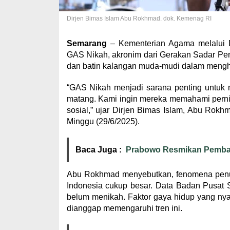
Dirjen Bimas Islam Abu Rokhmad. dok. Kemenag RI
Semarang
– Kementerian Agama melalui D
GAS Nikah, akronim dari Gerakan Sadar Penc
dan batin kalangan muda-mudi dalam mengh
“GAS Nikah menjadi sarana penting untuk
matang. Kami ingin mereka memahami pernik
sosial,” ujar Dirjen Bimas Islam, Abu Ro
Minggu (29/6/2025).
Baca Juga :
Prabowo Resmikan Pembangk
Abu Rokhmad menyebutkan, fenomena penur
Indonesia cukup besar. Data Badan Pusat 
belum menikah. Faktor gaya hidup yang nya
dianggap memengaruhi tren ini.