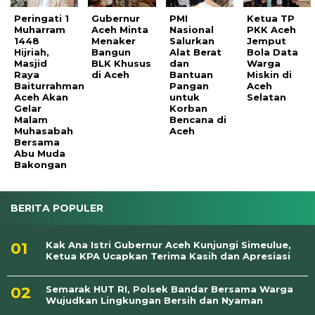
Peringati 1
Gubernur
PMI
Ketua TP
Muharram
Aceh Minta
Nasional
PKK Aceh
1448
Menaker
Salurkan
Jemput
Hijriah,
Bangun
Alat Berat
Bola Data
Masjid
BLK Khusus
dan
Warga
Raya
di Aceh
Bantuan
Miskin di
Baiturrahman
Pangan
Aceh
Aceh Akan
untuk
Selatan
Gelar
Korban
Malam
Bencana di
Muhasabah
Aceh
Bersama
Abu Muda
Bakongan
BERITA POPULER
Kak Ana Istri Gubernur Aceh Kunjungi Simeulue,
Ketua KPA Ucapkan Terima Kasih dan Apresiasi
Semarak HUT RI, Polsek Bandar Bersama Warga
Wujudkan Lingkungan Bersih dan Nyaman