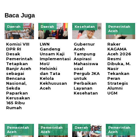
Baca Juga
Daerah
Daerah
Kesehatan
Pemerintah
Aceh
Komisi VIII
LWN
Gubernur
Raker
DPR RI
Gandeng
Aceh
KAGAMA
Desak
Unsam Kaji
Tampung
Aceh 2026
Pemerintah
Implementasi
Aspirasi
Resmi
Tetapkan
MoU
Mahasiswa
Dibuka, M.
Banjir Aceh
Helsinki
soal
Nasir
sebagai
dan Tata
Pergub JKA
Tekankan
Bencana
Kelola
untuk
Peran
Nasional,
Kekhususan
Perbaikan
Strategis
Sekda
Aceh
Layanan
Alumni
Paparkan
Kesehatan
UGM
Kerusakan
165 Ribu
Rumah
Pemerintah
Pemerintah
Daerah
Pemerintah
Aceh
Aceh
Aceh