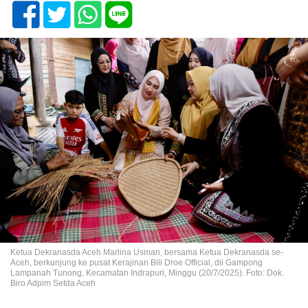
Ketua Dekranasda Aceh Marlina Usman, bersama Ketua Dekranasda se-
Aceh, berkunjung ke pusat Kerajinan Bili Droe Official, dii Gampong
Lampanah Tunong, Kecamatan Indrapuri, Minggu (20/7/2025). Foto: Dok.
Biro Adpim Setda Aceh