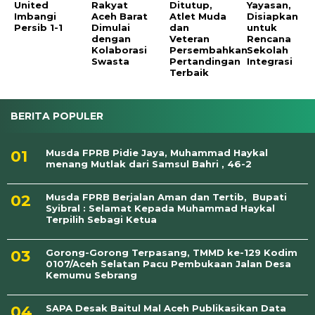
United
Rakyat
Ditutup,
Yayasan,
Imbangi
Aceh Barat
Atlet Muda
Disiapkan
Persib 1-1
Dimulai
dan
untuk
dengan
Veteran
Rencana
Kolaborasi
Persembahkan
Sekolah
Swasta
Pertandingan
Integrasi
Terbaik
BERITA POPULER
Musda FPRB Pidie Jaya, Muhammad Haykal
menang Mutlak dari Samsul Bahri , 46-2
Musda FPRB Berjalan Aman dan Tertib, Bupati
Syibral : Selamat Kepada Muhammad Haykal
Terpilih Sebagi Ketua
Gorong-Gorong Terpasang, TMMD ke-129 Kodim
0107/Aceh Selatan Pacu Pembukaan Jalan Desa
Kemumu Sebrang
SAPA Desak Baitul Mal Aceh Publikasikan Data