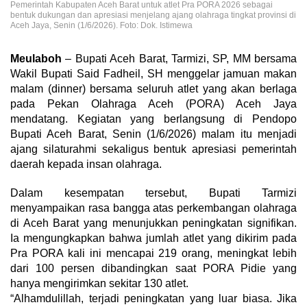
Pemerintah Kabupaten Aceh Barat untuk atlet Pra PORA 2026 sebagai
bentuk dukungan dan apresiasi menjelang ajang olahraga tingkat provinsi di
Aceh Jaya, Senin (1/6/2026). Foto: Dok. Istimewa
Meulaboh
– Bupati Aceh Barat, Tarmizi, SP, MM bersama
Wakil Bupati Said Fadheil, SH menggelar jamuan makan
malam (dinner) bersama seluruh atlet yang akan berlaga
pada Pekan Olahraga Aceh (PORA) Aceh Jaya
mendatang. Kegiatan yang berlangsung di Pendopo
Bupati Aceh Barat, Senin (1/6/2026) malam itu menjadi
ajang silaturahmi sekaligus bentuk apresiasi pemerintah
daerah kepada insan olahraga.
Dalam kesempatan tersebut, Bupati Tarmizi
menyampaikan rasa bangga atas perkembangan olahraga
di Aceh Barat yang menunjukkan peningkatan signifikan.
Ia mengungkapkan bahwa jumlah atlet yang dikirim pada
Pra PORA kali ini mencapai 219 orang, meningkat lebih
dari 100 persen dibandingkan saat PORA Pidie yang
hanya mengirimkan sekitar 130 atlet.
“Alhamdulillah, terjadi peningkatan yang luar biasa. Jika