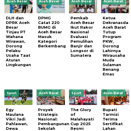
Aceh Besar
Aceh Besar
Aceh Besar
Aceh Barat
DLH dan
DPMG
Pemkab
Ketua
DPRK Aceh
Catat 220
Aceh Besar
Dekranasda
Besar
BUMG di
Ikut Rakor
Aceh Barat
Tinjau PT
Aceh Besar
Nasional
Tutup
Wahana
Masuk
Evaluasi
Program
Wirawan,
Kategori
Pemulihan
PKW,
Dorong
Berkembang
Banjir dan
Dorong
Pelaku
Longsor di
Lahirnya
Usaha Taat
Sumatera
Wirausaha
Aturan
Muda
Lingkungan
Sulaman
Benang
Emas
Sport
Aceh Barat
Sport
Aceh Barat
Egy
Proyek
The Glory
Bupati
Maulana
Strategis
of
Tarmizi
Vikri Jadi
Nasional:
Malahayati
Terima
Pahlawan,
Pembangunan
Cup 2025
Sertifikat
Dewa
Sekolah
Resmi
Lahan