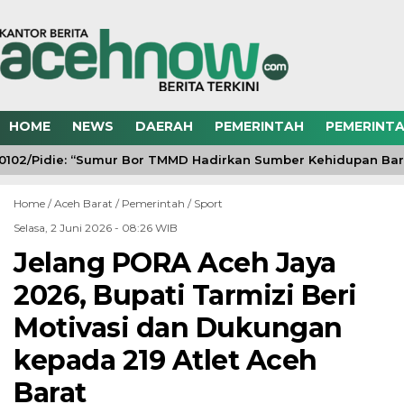
HOME
NEWS
DAERAH
PEMERINTAH
PEMERINTA
02/Pidie: “Sumur Bor TMMD Hadirkan Sumber Kehidupan Baru
Home /
Aceh Barat
/
Pemerintah
/
Sport
Selasa, 2 Juni 2026 - 08:26 WIB
Jelang PORA Aceh Jaya
2026, Bupati Tarmizi Beri
Motivasi dan Dukungan
kepada 219 Atlet Aceh
Barat