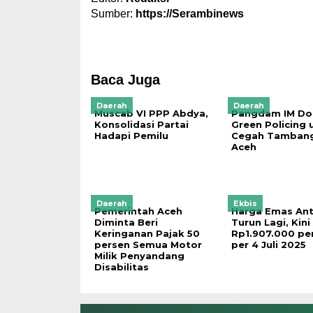
Sumber:
https://Serambinews
Baca Juga
Daerah
Daerah
Muscab VI PPP Abdya,
Pangdam IM Do
Konsolidasi Partai
Green Policing 
Hadapi Pemilu
Cegah Tambang 
Aceh
Daerah
Ekbis
Pemerintah Aceh
Harga Emas An
Diminta Beri
Turun Lagi, Kini
Keringanan Pajak 50
Rp1.907.000 pe
persen Semua Motor
per 4 Juli 2025
Milik Penyandang
Disabilitas