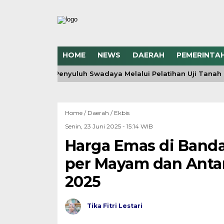
HOME
NEWS
DAERAH
PEMERINTA
Kompetensi Penyuluh Swadaya Melalui Pelatihan Uji Tanah d
Home /
Daerah
/
Ekbis
Senin, 23 Juni 2025 - 15:14 WIB
Harga Emas di Banda
per Mayam dan Antam
2025
Tika Fitri Lestari