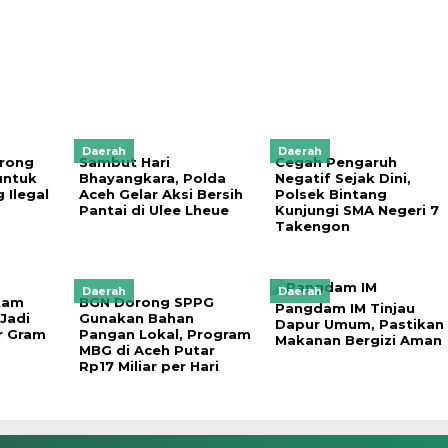
Daerah
Daerah
rong
Sambut Hari
Cegah Pengaruh
untuk
Bhayangkara, Polda
Negatif Sejak Dini,
Ilegal
Aceh Gelar Aksi Bersih
Polsek Bintang
Pantai di Ulee Lheue
Kunjungi SMA Negeri 7
Takengon
Daerah
Daerah
tam
BGN Dorong SPPG
Pangdam IM Tinjau
 Jadi
Gunakan Bahan
Dapur Umum, Pastikan
r Gram
Pangan Lokal, Program
Makanan Bergizi Aman
MBG di Aceh Putar
Rp17 Miliar per Hari