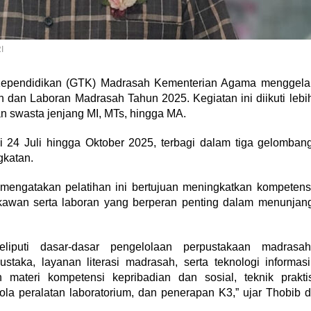
I
Kependidikan (GTK) Madrasah Kementerian Agama menggela
 dan Laboran Madrasah Tahun 2025. Kegiatan ini diikuti lebi
an swasta jenjang MI, MTs, hingga MA.
i 24 Juli hingga Oktober 2025, terbagi dalam tiga gelomban
gkatan.
 mengatakan pelatihan ini bertujuan meningkatkan kompetens
ustakawan serta laboran yang berperan penting dalam menunjan
liputi dasar-dasar pengelolaan perpustakaan madrasah
aka, layanan literasi madrasah, serta teknologi informasi
materi kompetensi kepribadian dan sosial, teknik prakti
la peralatan laboratorium, dan penerapan K3,” ujar Thobib d