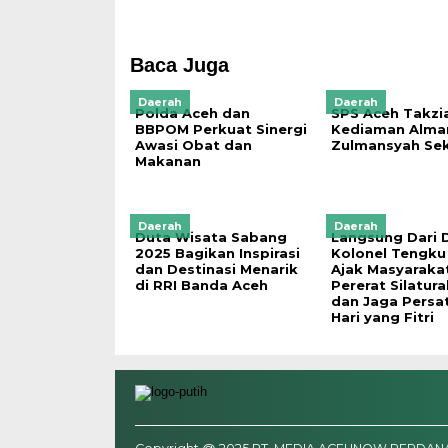
Baca Juga
Daerah
Daerah
Polda Aceh dan
SPS Aceh Takzi
BBPOM Perkuat Sinergi
Kediaman Alma
Awasi Obat dan
Zulmansyah Se
Makanan
Daerah
Daerah
Duta Wisata Sabang
Langsung Dari 
2025 Bagikan Inspirasi
Kolonel Tengku
dan Destinasi Menarik
Ajak Masyaraka
di RRI Banda Aceh
Pererat Silatur
dan Jaga Persa
Hari yang Fitri