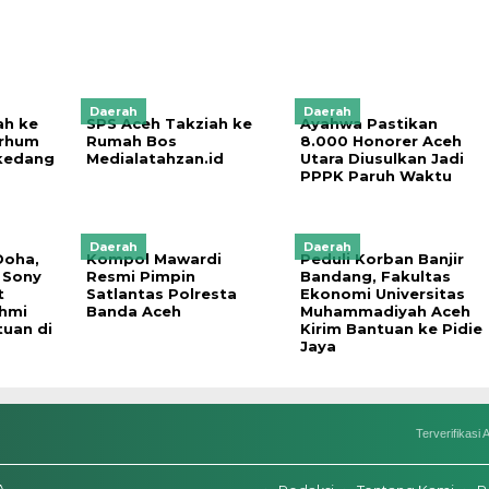
Daerah
Daerah
ah ke
SPS Aceh Takziah ke
Ayahwa Pastikan
rhum
Rumah Bos
8.000 Honorer Aceh
kedang
Medialatahzan.id
Utara Diusulkan Jadi
PPPK Paruh Waktu
Daerah
Daerah
Doha,
Kompol Mawardi
Peduli Korban Banjir
 Sony
Resmi Pimpin
Bandang, Fakultas
t
Satlantas Polresta
Ekonomi Universitas
ahmi
Banda Aceh
Muhammadiyah Aceh
tuan di
Kirim Bantuan ke Pidie
Jaya
Terverifikasi A