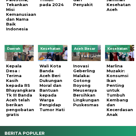
Tekankan
pada 2024
Penyakit
Kesehatan
Misi
Aceh
Kemanusiaan
dan Nama
Baik
Indonesia
Daerah
Kesehatan
Aceh Besar
Kesehatan
Kepala
Wali Kota
Inovasi
Marlina
Desa :
Banda
Geberling
Muzakir:
Terima
Aceh Beri
Malaka:
Konsumsi
Kasih
Dukungan
Gotong
Ikan
kepada RS
Moral dan
Royong
Penting
Bhayangkara
Bantuan
Meuseraya
untuk
Tk III Banda
kepada
Bersihkan
Tumbuh
Aceh telah
Warga
Lingkungan
Kembang
berikan
Pengidap
Puskesmas
dan
pengobatan
Tumor Hati
Kecerdasan
gratis
Anak
BERITA POPULER