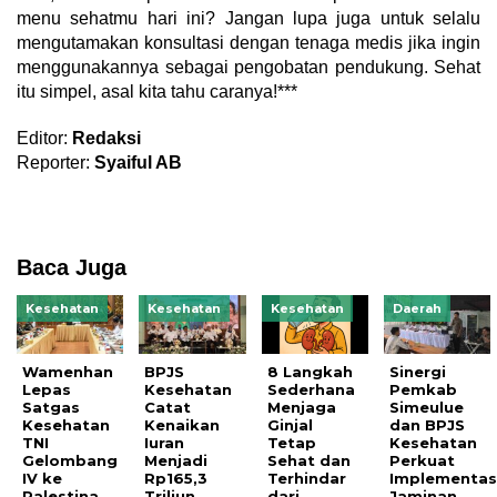
menu sehatmu hari ini? Jangan lupa juga untuk selalu
mengutamakan konsultasi dengan tenaga medis jika ingin
menggunakannya sebagai pengobatan pendukung. Sehat
itu simpel, asal kita tahu caranya!***
Editor:
Redaksi
Reporter:
Syaiful AB
Baca Juga
Kesehatan
Kesehatan
Kesehatan
Daerah
Wamenhan
BPJS
8 Langkah
Sinergi
Lepas
Kesehatan
Sederhana
Pemkab
Satgas
Catat
Menjaga
Simeulue
Kesehatan
Kenaikan
Ginjal
dan BPJS
TNI
Iuran
Tetap
Kesehatan
Gelombang
Menjadi
Sehat dan
Perkuat
IV ke
Rp165,3
Terhindar
Implementas
Palestina,
Triliun
dari
Jaminan