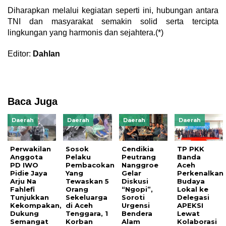
Diharapkan melalui kegiatan seperti ini, hubungan antara
TNI dan masyarakat semakin solid serta tercipta
lingkungan yang harmonis dan sejahtera.(*)
Editor:
Dahlan
Baca Juga
Daerah
Daerah
Daerah
Daerah
Perwakilan
Sosok
Cendikia
TP PKK
Anggota
Pelaku
Peutrang
Banda
PD IWO
Pembacokan
Nanggroe
Aceh
Pidie Jaya
Yang
Gelar
Perkenalkan
Arju Na
Tewaskan 5
Diskusi
Budaya
Fahlefi
Orang
“Ngopi”,
Lokal ke
Tunjukkan
Sekeluarga
Soroti
Delegasi
Kekompakan,
di Aceh
Urgensi
APEKSI
Dukung
Tenggara, 1
Bendera
Lewat
Semangat
Korban
Alam
Kolaborasi