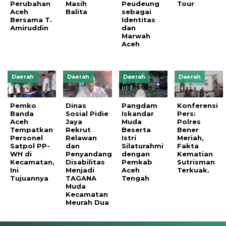
Perubahan
Masih
Peudeung
Tour
Aceh
Balita
sebagai
Bersama T.
Identitas
Amiruddin
dan
Marwah
Aceh
Daerah
Daerah
Daerah
Daerah
Pemko
Dinas
Pangdam
Konferensi
Banda
Sosial Pidie
Iskandar
Pers:
Aceh
Jaya
Muda
Polres
Tempatkan
Rekrut
Beserta
Bener
Personel
Relawan
Istri
Meriah,
Satpol PP-
dan
Silaturahmi
Fakta
WH di
Penyandang
dengan
Kematian
Kecamatan,
Disabilitas
Pemkab
Sutrisman
Ini
Menjadi
Aceh
Terkuak.
Tujuannya
TAGANA
Tengah
Muda
Kecamatan
Meurah Dua