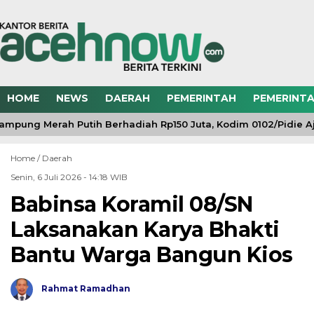
HOME
NEWS
DAERAH
PEMERINTAH
PEMERINTA
mpung Merah Putih Berhadiah Rp150 Juta, Kodim 0102/Pidie Aj
Home /
Daerah
Senin, 6 Juli 2026 - 14:18 WIB
Babinsa Koramil 08/SN
Laksanakan Karya Bhakti
Bantu Warga Bangun Kios
Rahmat Ramadhan