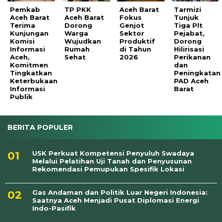
Pemkab
TP PKK
Aceh Barat
Tarmizi
Aceh Barat
Aceh Barat
Fokus
Tunjuk
Terima
Dorong
Genjot
Tiga Plt
Kunjungan
Warga
Sektor
Pejabat,
Komisi
Wujudkan
Produktif
Dorong
Informasi
Rumah
di Tahun
Hilirisasi
Aceh,
Sehat
2026
Perikanan
Komitmen
dan
Tingkatkan
Peningkatan
Keterbukaan
PAD Aceh
Informasi
Barat
Publik
BERITA POPULER
USK Perkuat Kompetensi Penyuluh Swadaya
Melalui Pelatihan Uji Tanah dan Penyusunan
Rekomendasi Pemupukan Spesifik Lokasi
Gas Andaman dan Politik Luar Negeri Indonesia:
Saatnya Aceh Menjadi Pusat Diplomasi Energi
Indo-Pasifik