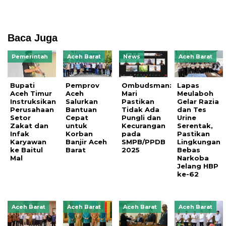
Baca Juga
Pemerintah
Aceh Barat
News
Aceh Barat
Bupati
Pemprov
Ombudsman:
Lapas
Aceh Timur
Aceh
Mari
Meulaboh
Instruksikan
Salurkan
Pastikan
Gelar Razia
Perusahaan
Bantuan
Tidak Ada
dan Tes
Setor
Cepat
Pungli dan
Urine
Zakat dan
untuk
Kecurangan
Serentak,
Infak
Korban
pada
Pastikan
Karyawan
Banjir Aceh
SMPB/PPDB
Lingkungan
ke Baitul
Barat
2025
Bebas
Mal
Narkoba
Jelang HBP
ke-62
Aceh Barat
Aceh Barat
Aceh Barat
Aceh Barat