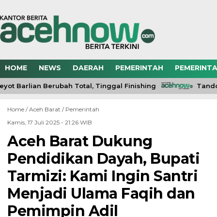
HOME
NEWS
DAERAH
PEMERINTAH
PEMERINTA
ot Barlian Berubah Total, Tinggal Finishing
Tandon
Home /
Aceh Barat
/
Pemerintah
Kamis, 17 Juli 2025 - 21:26 WIB
Aceh Barat Dukung
Pendidikan Dayah, Bupati
Tarmizi: Kami Ingin Santri
Menjadi Ulama Faqih dan
Pemimpin Adil