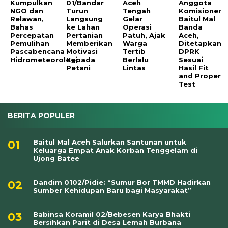
Kumpulkan
01/Bandar
Aceh
Anggota
NGO dan
Turun
Tengah
Komisioner
Relawan,
Langsung
Gelar
Baitul Mal
Bahas
ke Lahan
Operasi
Banda
Percepatan
Pertanian
Patuh, Ajak
Aceh,
Pemulihan
Memberikan
Warga
Ditetapkan
Pascabencana
Motivasi
Tertib
DPRK
Hidrometeorologi
Kepada
Berlalu
Sesuai
Petani
Lintas
Hasil Fit
and Proper
Test
BERITA POPULER
Baitul Mal Aceh Salurkan Santunan untuk
Keluarga Empat Anak Korban Tenggelam di
Ujong Batee
Dandim 0102/Pidie: “Sumur Bor TMMD Hadirkan
Sumber Kehidupan Baru bagi Masyarakat”
Babinsa Koramil 02/Bebesen Karya Bhakti
Bersihkan Parit di Desa Lemah Burbana