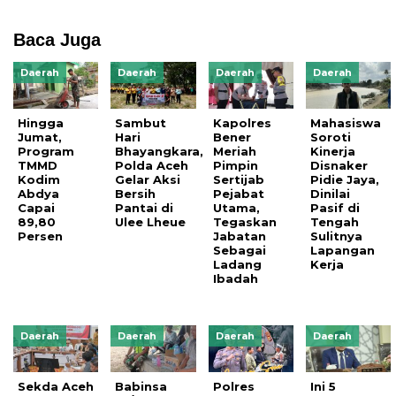
Baca Juga
Daerah
Daerah
Daerah
Daerah
Hingga
Sambut
Kapolres
Mahasiswa
Jumat,
Hari
Bener
Soroti
Program
Bhayangkara,
Meriah
Kinerja
TMMD
Polda Aceh
Pimpin
Disnaker
Kodim
Gelar Aksi
Sertijab
Pidie Jaya,
Abdya
Bersih
Pejabat
Dinilai
Capai
Pantai di
Utama,
Pasif di
89,80
Ulee Lheue
Tegaskan
Tengah
Persen
Jabatan
Sulitnya
Sebagai
Lapangan
Ladang
Kerja
Ibadah
Daerah
Daerah
Daerah
Daerah
Sekda Aceh
Babinsa
Polres
Ini 5