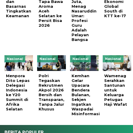
dan
Tapa Bawa
Juta,
Ekonomi
Basarnas
Aroma
Menag
Global
Tingkatkan
Aceh
Nasaruddin
South di
Keamanan
Selatan ke
Umar:
KTT ke-17
Persit Bisa
Profesi
2026
Guru
Adalah
Pelayan
Bangsa
Nasional
Nasional
Nasional
Nasional
Menpora
Polri
Kemhan
Wamenag
Dito Lepas
Tegaskan
Gelar
Serahkan
Delegasi
Rekrutmen
Upacara
Santunan
Indonesia
Akpol 2026
Bendera
untuk
ke Y20
Bersih dan
Bulanan,
Keluarga
Summit di
Transparan,
Sekjen
Petugas
Afrika
Tanpa Jalur
Ingatkan
Haji Wafat
Selatan
Khusus
Waspadai
Misinformasi
BERITA POPULER