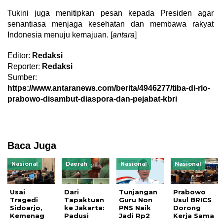
Tukini juga menitipkan pesan kepada Presiden agar
senantiasa menjaga kesehatan dan membawa rakyat
Indonesia menuju kemajuan. [
antara
]
Editor:
Redaksi
Reporter:
Redaksi
Sumber:
https://www.antaranews.com/berita/4946277/tiba-di-rio-
prabowo-disambut-diaspora-dan-pejabat-kbri
Baca Juga
Nasional
Daerah
Nasional
Nasional
Usai
Dari
Tunjangan
Prabowo
Tragedi
Tapaktuan
Guru Non
Usul BRICS
Sidoarjo,
ke Jakarta:
PNS Naik
Dorong
Kemenag
Padusi
Jadi Rp2
Kerja Sama