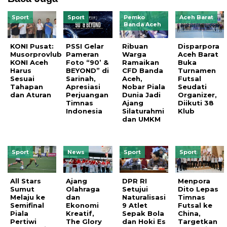
Sport
Sport
Pemko
Aceh Barat
Banda Aceh
KONI Pusat:
PSSI Gelar
Ribuan
Disparpora
Musorprovlub
Pameran
Warga
Aceh Barat
KONI Aceh
Foto “90’ &
Ramaikan
Buka
Harus
BEYOND” di
CFD Banda
Turnamen
Sesuai
Sarinah,
Aceh,
Futsal
Tahapan
Apresiasi
Nobar Piala
Seudati
dan Aturan
Perjuangan
Dunia Jadi
Organizer,
Timnas
Ajang
Diikuti 38
Indonesia
Silaturahmi
Klub
dan UMKM
Sport
News
Sport
Sport
All Stars
Ajang
DPR RI
Menpora
Sumut
Olahraga
Setujui
Dito Lepas
Melaju ke
dan
Naturalisasi
Timnas
Semifinal
Ekonomi
9 Atlet
Futsal ke
Piala
Kreatif,
Sepak Bola
China,
Pertiwi
The Glory
dan Hoki Es
Targetkan