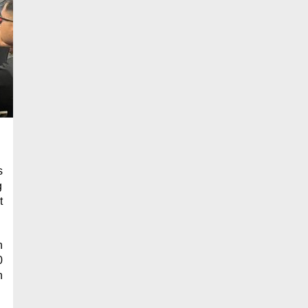
s
g
t
h
0
n