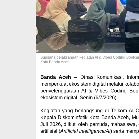
Suasana pelaksanaan kegiatan AI & Vibes Coding Bootcamp
Kota Banda Aceh
Banda Aceh
– Dinas Komunikasi, Informa
memperkuat ekosistem digital melalui kola
penyelenggaraan AI & Vibes Coding Boot
ekosistem digital, Senin (6/7/2026).
Kegiatan yang berlangsung di Telkom AI C
Kepala Diskominfotik Kota Banda Aceh, Mu
Juli 2026, diikuti oleh pemuda, mahasiswa
artifisial (
Artificial Intelligence/AI
) serta mem