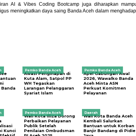
iran AI & Vibes Coding Bootcamp juga diharapkan mamp
ekaligus meningkatkan daya saing Banda Aceh dalam menghadap
h
Pemko Banda Aceh
Pemko Banda Aceh
lee
Awasi Penginapan di
Apel Gabungan Awal
Bantuan
Kuta Alam, Satpol PP
2026, Wawalko Banda
ni
WH Tegaskan
Aceh Minta ASN
 Banda
Larangan Pelanggaran
Perkuat Komitmen
Syariat Islam
Pelayanan
h
Pemko Banda Aceh
Daerah
Wali Kota Illiza Dorong
Wali Kota Banda Aceh
a
Perbaikan Pelayanan
Kembali Salurkan
lisasi
Publik Setelah
Bantuan untuk Korban
i Kunci
Penilaian Ombudsman
Banjir Bandang di Pidie
Efektif
RI Aceh 2025
Jaya