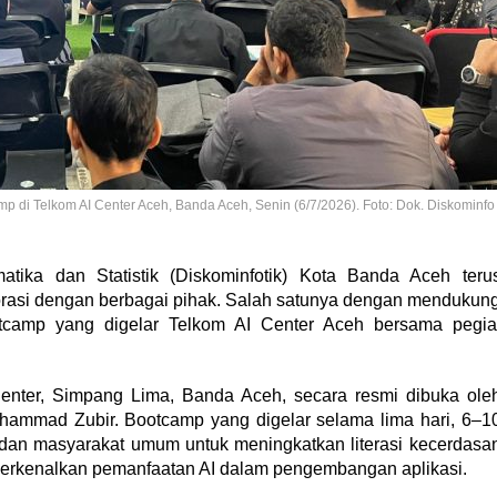
 di Telkom AI Center Aceh, Banda Aceh, Senin (6/7/2026). Foto: Dok. Diskominfo
tika dan Statistik (Diskominfotik) Kota Banda Aceh teru
borasi dengan berbagai pihak. Salah satunya dengan mendukun
camp yang digelar Telkom AI Center Aceh bersama pegia
enter, Simpang Lima, Banda Aceh, secara resmi dibuka ole
hammad Zubir. Bootcamp yang digelar selama lima hari, 6–1
, dan masyarakat umum untuk meningkatkan literasi kecerdasa
perkenalkan pemanfaatan AI dalam pengembangan aplikasi.