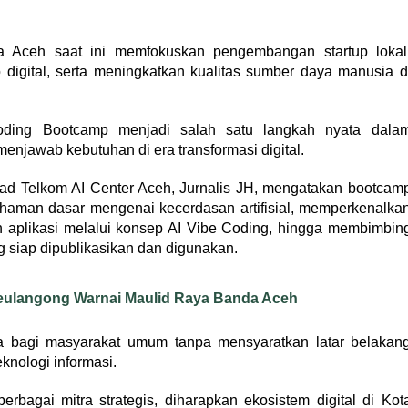
 Aceh saat ini memfokuskan pengembangan startup lokal
gital, serta meningkatkan kualitas sumber daya manusia d
oding Bootcamp menjadi salah satu langkah nyata dala
enjawab kebutuhan di era transformasi digital.
ad Telkom AI Center Aceh, Jurnalis JH, mengatakan bootcam
haman dasar mengenai kecerdasan artifisial, memperkenalka
 aplikasi melalui konsep AI Vibe Coding, hingga membimbin
 siap dipublikasikan dan digunakan.
eulangong Warnai Maulid Raya Banda Aceh
a bagi masyarakat umum tanpa mensyaratkan latar belakan
nologi informasi.
erbagai mitra strategis, diharapkan ekosistem digital di Kot