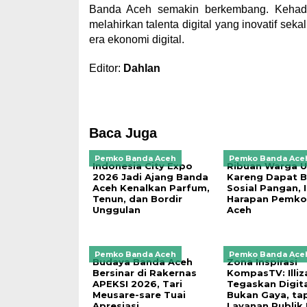
Banda Aceh semakin berkembang. Kehad
melahirkan talenta digital yang inovatif s
era ekonomi digital.
Editor:
Dahlan
Baca Juga
Pemko Banda Aceh
Pemko Banda Ace
Indonesia City Expo
Ribuan Warga U
2026 Jadi Ajang Banda
Kareng Dapat 
Aceh Kenalkan Parfum,
Sosial Pangan, I
Tenun, dan Bordir
Harapan Pemko
Unggulan
Aceh
Pemko Banda Aceh
Pemko Banda Ace
Budaya Banda Aceh
Zona Inspirasi
Bersinar di Rakernas
KompasTV: Illiz
APEKSI 2026, Tari
Tegaskan Digita
Meusare-sare Tuai
Bukan Gaya, tap
Apresiasi
Layanan Publik 