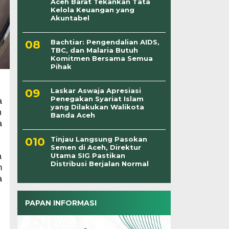
Aceh Barat Tekankan Tata
Kelola Keuangan yang
Akuntabel
Bachtiar: Pengendalian AIDS,
TBC, dan Malaria Butuh
Komitmen Bersama Semua
Pihak
Laskar Aswaja Apresiasi
Penegakan Syariat Islam
a
yang Dilakukan Walikota
n
Banda Aceh
a
Tinjau Langsung Pasokan
Semen di Aceh, Direktur
Utama SIG Pastikan
a
Distribusi Berjalan Normal
m
a
PAPAN INFORMASI