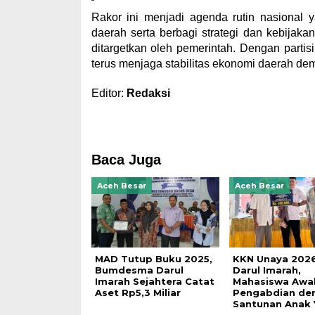
Rakor ini menjadi agenda rutin nasional y
daerah serta berbagi strategi dan kebijaka
ditargetkan oleh pemerintah. Dengan partis
terus menjaga stabilitas ekonomi daerah de
Editor:
Redaksi
Baca Juga
Aceh Besar
Aceh Besar
MAD Tutup Buku 2025,
KKN Unaya 2026
Bumdesma Darul
Darul Imarah,
Imarah Sejahtera Catat
Mahasiswa Awal
Aset Rp5,3 Miliar
Pengabdian de
Santunan Anak 