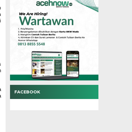
h
a
i
s
n
a
FACEBOOK
a