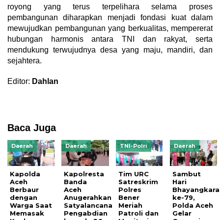
royong yang terus terpelihara selama proses
pembangunan diharapkan menjadi fondasi kuat dalam
mewujudkan pembangunan yang berkualitas, mempererat
hubungan harmonis antara TNI dan rakyat, serta
mendukung terwujudnya desa yang maju, mandiri, dan
sejahtera.
Editor:
Dahlan
Baca Juga
Daerah
Daerah
TNI-Polri
Daerah
Kapolda
Kapolresta
Tim URC
Sambut
Aceh
Banda
Satreskrim
Hari
Berbaur
Aceh
Polres
Bhayangkara
dengan
Anugerahkan
Bener
ke-79,
Warga Saat
Satyalancana
Meriah
Polda Aceh
Memasak
Pengabdian
Patroli dan
Gelar