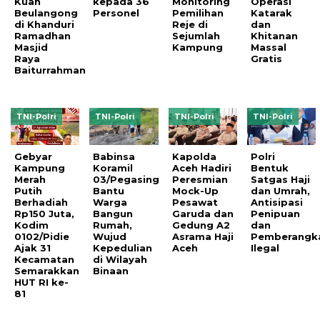
Kuah
kepada 36
Monitoring
Operasi
Beulangong
Personel
Pemilihan
Katarak
di Khanduri
Reje di
dan
Ramadhan
Sejumlah
Khitanan
Masjid
Kampung
Massal
Raya
Gratis
Baiturrahman
TNI-Polri
TNI-Polri
TNI-Polri
TNI-Polri
Gebyar
Babinsa
Kapolda
Polri
Kampung
Koramil
Aceh Hadiri
Bentuk
Merah
03/Pegasing
Peresmian
Satgas Haji
Putih
Bantu
Mock-Up
dan Umrah,
Berhadiah
Warga
Pesawat
Antisipasi
Rp150 Juta,
Bangun
Garuda dan
Penipuan
Kodim
Rumah,
Gedung A2
dan
0102/Pidie
Wujud
Asrama Haji
Pemberangk
Ajak 31
Kepedulian
Aceh
Ilegal
Kecamatan
di Wilayah
Semarakkan
Binaan
HUT RI ke-
81