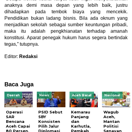
anaknya demi masa depan yang lebih baik, justru
dihadapkan pada tembok biaya yang mencekik.
Pendidikan bukan ladang bisnis. Bila ada oknum yang
menjadikan sekolah sebagai sumber keuntungan pribadi,
maka itu adalah pengkhianatan terhadap amanah
konstitusi. Aparat penegak hukum harus segera bertindak
tegas,” tutupnya.
Editor:
Redaksi
Baca Juga
Daerah
News
Aceh Barat
Nasional
Operasi
PSID Sebut
Kemarau
Wagub
SAR
SBY
Panjang
Aceh,
Bencana
Konsisten
dan
Mantan
Aceh Capai
Pilih Jalur
Karhutla,
Politisi
80 Persen,
Diplomasi
Pemkab
Senayan