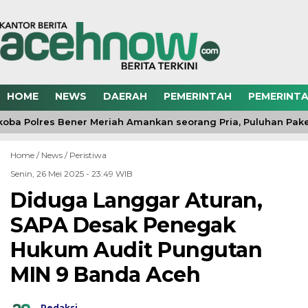
HOME
NEWS
DAERAH
PEMERINTAH
PEMERINTA
oba Polres Bener Meriah Amankan seorang Pria, Puluhan Paket
Home /
News
/
Peristiwa
Senin, 26 Mei 2025 - 23:49 WIB
Diduga Langgar Aturan,
SAPA Desak Penegak
Hukum Audit Pungutan
MIN 9 Banda Aceh
Redaksi