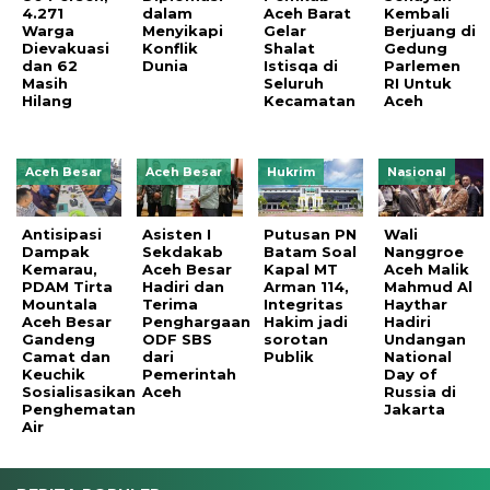
4.271
dalam
Aceh Barat
Kembali
Warga
Menyikapi
Gelar
Berjuang di
Dievakuasi
Konflik
Shalat
Gedung
dan 62
Dunia
Istisqa di
Parlemen
Masih
Seluruh
RI Untuk
Hilang
Kecamatan
Aceh
Aceh Besar
Aceh Besar
Hukrim
Nasional
Antisipasi
Asisten I
Putusan PN
Wali
Dampak
Sekdakab
Batam Soal
Nanggroe
Kemarau,
Aceh Besar
Kapal MT
Aceh Malik
PDAM Tirta
Hadiri dan
Arman 114,
Mahmud Al
Mountala
Terima
Integritas
Haythar
Aceh Besar
Penghargaan
Hakim jadi
Hadiri
Gandeng
ODF SBS
sorotan
Undangan
Camat dan
dari
Publik
National
Keuchik
Pemerintah
Day of
Sosialisasikan
Aceh
Russia di
Penghematan
Jakarta
Air