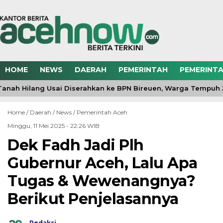
HOME
NEWS
DAERAH
PEMERINTAH
PEMERINTA
 Tanah Hilang Usai Diserahkan ke BPN Bireuen, Warga Tempuh 
Home /
Daerah
/
News
/
Pemerintah Aceh
Minggu, 11 Mei 2025 - 22:26 WIB
Dek Fadh Jadi Plh
Gubernur Aceh, Lalu Apa
Tugas & Wewenangnya?
Berikut Penjelasannya
Redaksi