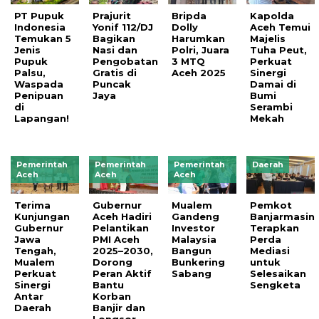
PT Pupuk
Prajurit
Bripda
Kapolda
Indonesia
Yonif 112/DJ
Dolly
Aceh Temui
Temukan 5
Bagikan
Harumkan
Majelis
Jenis
Nasi dan
Polri, Juara
Tuha Peut,
Pupuk
Pengobatan
3 MTQ
Perkuat
Palsu,
Gratis di
Aceh 2025
Sinergi
Waspada
Puncak
Damai di
Penipuan
Jaya
Bumi
di
Serambi
Lapangan!
Mekah
Pemerintah
Pemerintah
Pemerintah
Daerah
Aceh
Aceh
Aceh
Terima
Gubernur
Mualem
Pemkot
Kunjungan
Aceh Hadiri
Gandeng
Banjarmasin
Gubernur
Pelantikan
Investor
Terapkan
Jawa
PMI Aceh
Malaysia
Perda
Tengah,
2025–2030,
Bangun
Mediasi
Mualem
Dorong
Bunkering
untuk
Perkuat
Peran Aktif
Sabang
Selesaikan
Sinergi
Bantu
Sengketa
Antar
Korban
Daerah
Banjir dan