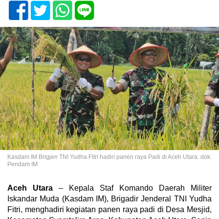
Kasdam IM Brigjen TNI Yudha Fitri hadiri panen raya Padi di Aceh Utara. dok.
Pendam IM
Aceh Utara
– Kepala Staf Komando Daerah Militer
Iskandar Muda (Kasdam IM), Brigadir Jenderal TNI Yudha
Fitri, menghadiri kegiatan panen raya padi di Desa Mesjid,