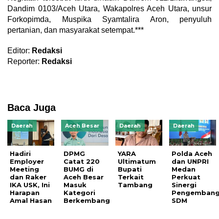
Dandim 0103/Aceh Utara, Wakapolres Aceh Utara, unsur
Forkopimda, Muspika Syamtalira Aron, penyuluh
pertanian, dan masyarakat setempat.***
Editor:
Redaksi
Reporter:
Redaksi
Baca Juga
Daerah
Aceh Besar
Daerah
Daerah
Hadiri
DPMG
YARA
Polda Aceh
Employer
Catat 220
Ultimatum
dan UNPRI
Meeting
BUMG di
Bupati
Medan
dan Raker
Aceh Besar
Terkait
Perkuat
IKA USK, Ini
Masuk
Tambang
Sinergi
Harapan
Kategori
Pengemban
Amal Hasan
Berkembang
SDM