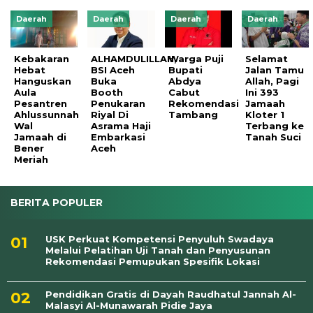
Daerah
Daerah
Daerah
Daerah
Kebakaran
ALHAMDULILLAH,
Warga Puji
Selamat
Hebat
BSI Aceh
Bupati
Jalan Tamu
Hanguskan
Buka
Abdya
Allah, Pagi
Aula
Booth
Cabut
Ini 393
Pesantren
Penukaran
Rekomendasi
Jamaah
Ahlussunnah
Riyal Di
Tambang
Kloter 1
Wal
Asrama Haji
Terbang ke
Jamaah di
Embarkasi
Tanah Suci
Bener
Aceh
Meriah
BERITA POPULER
USK Perkuat Kompetensi Penyuluh Swadaya
Melalui Pelatihan Uji Tanah dan Penyusunan
Rekomendasi Pemupukan Spesifik Lokasi
Pendidikan Gratis di Dayah Raudhatul Jannah Al-
Malasyi Al-Munawarah Pidie Jaya