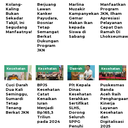
Kolang-
Berjuang
Marlina
Manfaatkan
Kaling
Lawan
Muzakir
Program
Bukan
Kanker
Kampanyekan
JKN, Ilham
Sekadar
Payudara,
Gemar
Apresiasi
Takjil, Ini
Rosniar
Makan Ikan
Pelayanan
Segudang
Tetap
kepada
Cepat Dan
Manfaatnya!
Semangat
Siswa di
Ramah Di
Berkat
Sabang
Lhokseumaw
Dukungan
Program
JKN
Kesehatan
Kesehatan
Daerah
Kesehatan
Cuci Darah
BPJS
Plt Kepala
Puskesmas
Dua Kali
Kesehatan
Dinas
Banda
Seminggu,
Catat
Kesehatan
Aceh Raih
Sumardi
Kenaikan
Serahkan
Penghargaa
Tetap
Iuran
Sertifikat
Kinerja
Tenang
Menjadi
SLHS,
Layanan
Berkat JKN
Rp165,3
Dorong
Kesehatan
Triliun
Seluruh
dan
pada 2024
SPPG
Digitalisasi
Penuhi
2025