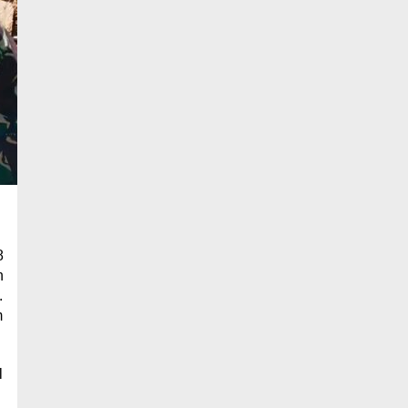
8
n
.
m
l