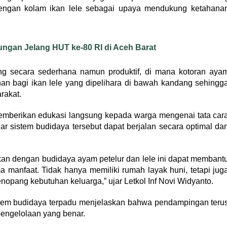
 dengan kolam ikan lele sebagai upaya mendukung ketahana
bungan Jelang HUT ke-80 RI di Aceh Barat
ng secara sederhana namun produktif, di mana kotoran aya
han bagi ikan lele yang dipelihara di bawah kandang sehingg
rakat.
memberikan edukasi langsung kepada warga mengenai tata car
ar sistem budidaya tersebut dapat berjalan secara optimal da
an dengan budidaya ayam petelur dan lele ini dapat membant
 manfaat. Tidak hanya memiliki rumah layak huni, tetapi jug
pang kebutuhan keluarga,” ujar Letkol Inf Novi Widyanto.
sistem budidaya terpadu menjelaskan bahwa pendampingan teru
engelolaan yang benar.