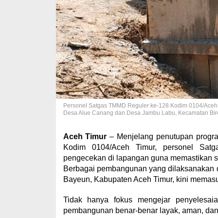
Personel Satgas TMMD Reguler ke-128 Kodim 0104/Aceh
Desa Alue Canang dan Desa Jambu Labu, Kecamatan Birem
Aceh Timur
– Menjelang penutupan prog
Kodim 0104/Aceh Timur, personel Satg
pengecekan di lapangan guna memastikan selu
Berbagai pembangunan yang dilaksanakan 
Bayeun, Kabupaten Aceh Timur, kini memasuk
Tidak hanya fokus mengejar penyelesai
pembangunan benar-benar layak, aman, dan