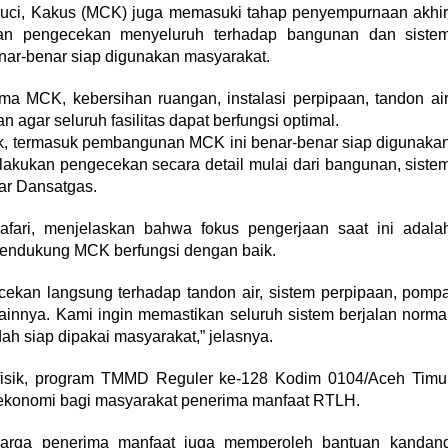
, Cuci, Kakus (MCK) juga memasuki tahap penyempurnaan akhir
n pengecekan menyeluruh terhadap bangunan dan siste
benar-benar siap digunakan masyarakat.
a MCK, kebersihan ruangan, instalasi perpipaan, tandon air
agar seluruh fasilitas dapat berfungsi optimal.
sik, termasuk pembangunan MCK ini benar-benar siap digunaka
lakukan pengecekan secara detail mulai dari bangunan, siste
jar Dansatgas.
fari, menjelaskan bahwa fokus pengerjaan saat ini adala
s pendukung MCK berfungsi dengan baik.
cekan langsung terhadap tandon air, sistem perpipaan, pomp
ainnya. Kami ingin memastikan seluruh sistem berjalan norma
dah siap dipakai masyarakat,” jelasnya.
isik, program TMMD Reguler ke-128 Kodim 0104/Aceh Timu
konomi bagi masyarakat penerima manfaat RTLH.
warga penerima manfaat juga memperoleh bantuan kandan