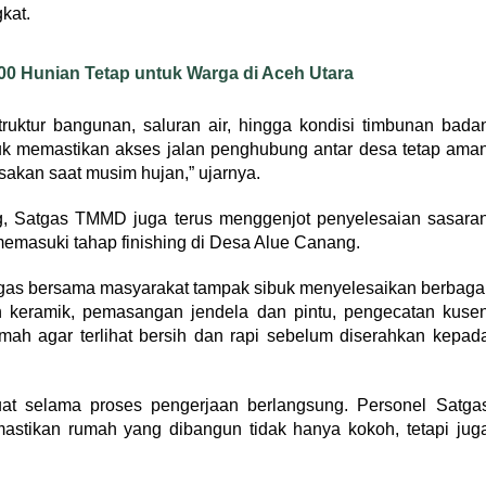
kat.
 Hunian Tetap untuk Warga di Aceh Utara
ruktur bangunan, saluran air, hingga kondisi timbunan bada
ntuk memastikan akses jalan penghubung antar desa tetap ama
sakan saat musim hujan,” ujarnya.
ong, Satgas TMMD juga terus menggenjot penyelesaian sasara
emasuki tahap finishing di Desa Alue Canang.
gas bersama masyarakat tampak sibuk menyelesaikan berbaga
an keramik, pemasangan jendela dan pintu, pengecatan kuse
mah agar terlihat bersih dan rapi sebelum diserahkan kepad
uat selama proses pengerjaan berlangsung. Personel Satga
mastikan rumah yang dibangun tidak hanya kokoh, tetapi jug