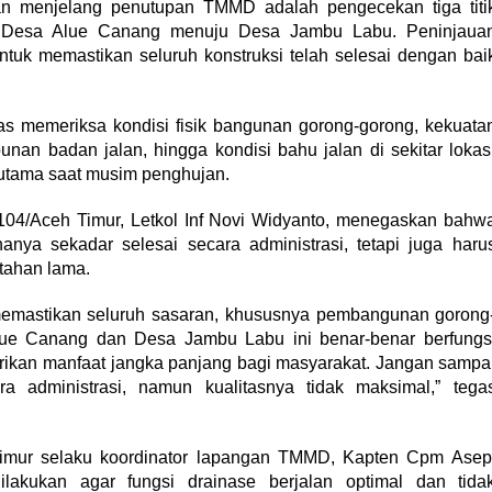
an menjelang penutupan TMMD adalah pengecekan tiga titi
g Desa Alue Canang menuju Desa Jambu Labu. Peninjaua
ntuk memastikan seluruh konstruksi telah selesai dengan bai
as memeriksa kondisi fisik bangunan gorong-gorong, kekuata
mbunan badan jalan, hingga kondisi bahu jalan di sekitar lokas
rutama saat musim penghujan.
4/Aceh Timur, Letkol Inf Novi Widyanto, menegaskan bahw
anya sekadar selesai secara administrasi, tetapi juga haru
 tahan lama.
emastikan seluruh sasaran, khususnya pembangunan gorong
lue Canang dan Desa Jambu Labu ini benar-benar berfungs
rikan manfaat jangka panjang bagi masyarakat. Jangan sampa
a administrasi, namun kualitasnya tidak maksimal,” tega
Timur selaku koordinator lapangan TMMD, Kapten Cpm Asep
akukan agar fungsi drainase berjalan optimal dan tida