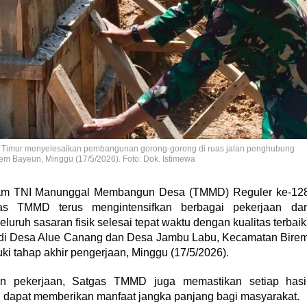
 Timur menyelesaikan pembangunan gorong-gorong di ruas jalan penghubung
 Bayeun, Minggu (17/5/2026). Foto: Dok. Istimewa
ram TNI Manunggal Membangun Desa (TMMD) Reguler ke-12
as TMMD terus mengintensifkan berbagai pekerjaan da
ruh sasaran fisik selesai tepat waktu dengan kualitas terbaik
di Desa Alue Canang dan Desa Jambu Labu, Kecamatan Bire
i tahap akhir pengerjaan, Minggu (17/5/2026).
an pekerjaan, Satgas TMMD juga memastikan setiap hasi
 dapat memberikan manfaat jangka panjang bagi masyarakat.