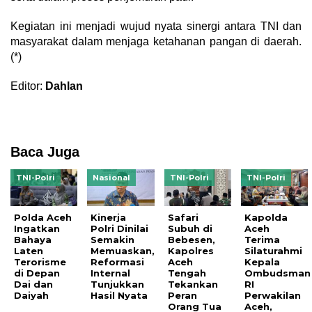
Kegiatan ini menjadi wujud nyata sinergi antara TNI dan
masyarakat dalam menjaga ketahanan pangan di daerah.
(*)
Editor:
Dahlan
Baca Juga
TNI-Polri
Nasional
TNI-Polri
TNI-Polri
Polda Aceh
Kinerja
Safari
Kapolda
Ingatkan
Polri Dinilai
Subuh di
Aceh
Bahaya
Semakin
Bebesen,
Terima
Laten
Memuaskan,
Kapolres
Silaturahmi
Terorisme
Reformasi
Aceh
Kepala
di Depan
Internal
Tengah
Ombudsman
Dai dan
Tunjukkan
Tekankan
RI
Daiyah
Hasil Nyata
Peran
Perwakilan
Orang Tua
Aceh,