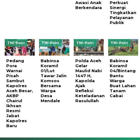
Awasi Anak
Perkuat
Berkendara
Sinergi
Tingkatkan
Pelayanan
Publik
TNI-Polri
TNI-Polri
TNI-Polri
TNI-Polri
Pedang
Babinsa
Polda Aceh
Babinsa
Pora
Koramil
Gelar
Koramil
Warnai
01/Lut
Maulid Nabi
04/Bintang
Pisah
Tawar Jalin
1447 H,
Bantu
Sambut
Komsos
Kapolda
Warga
Kapolres
Bersama
Ajak
Buat Lahan
Aceh Besar,
Warga
Refleksi
Tanam
AKBP
Desa
Keteladanan
Cabai
Chairul
Mendale
Rasulullah
Ikhsan
Resmi
Jabat
Kapolres
Baru